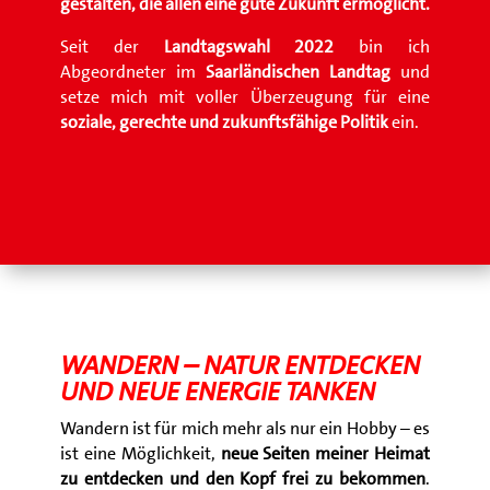
gestalten, die allen eine gute Zukunft ermöglicht.
Seit der
Landtagswahl 2022
bin ich
Abgeordneter im
Saarländischen Landtag
und
setze mich mit voller Überzeugung für eine
soziale, gerechte und zukunftsfähige Politik
ein.
WANDERN – NATUR ENTDECKEN
UND NEUE ENERGIE TANKEN
Wandern ist für mich mehr als nur ein Hobby – es
ist eine Möglichkeit,
neue Seiten meiner Heimat
zu entdecken und den Kopf frei zu bekommen
.