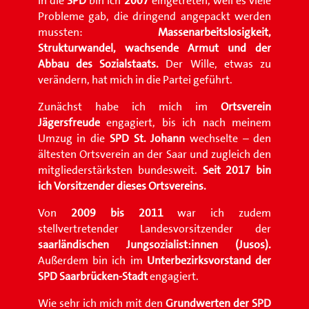
In die
SPD
bin ich
2007
eingetreten, weil es viele
Probleme gab, die dringend angepackt werden
mussten:
Massenarbeitslosigkeit,
Strukturwandel, wachsende Armut und der
Abbau des Sozialstaats.
Der Wille, etwas zu
verändern, hat mich in die Partei geführt.
Zunächst habe ich mich im
Ortsverein
Jägersfreude
engagiert, bis ich nach meinem
Umzug in die
SPD St. Johann
wechselte – den
ältesten Ortsverein an der Saar und zugleich den
mitgliederstärksten bundesweit.
Seit 2017 bin
ich Vorsitzender dieses Ortsvereins.
Von
2009 bis 2011
war ich zudem
stellvertretender Landesvorsitzender der
saarländischen Jungsozialist:innen (Jusos).
Außerdem bin ich im
Unterbezirksvorstand der
SPD Saarbrücken-Stadt
engagiert.
Wie sehr ich mich mit den
Grundwerten der SPD