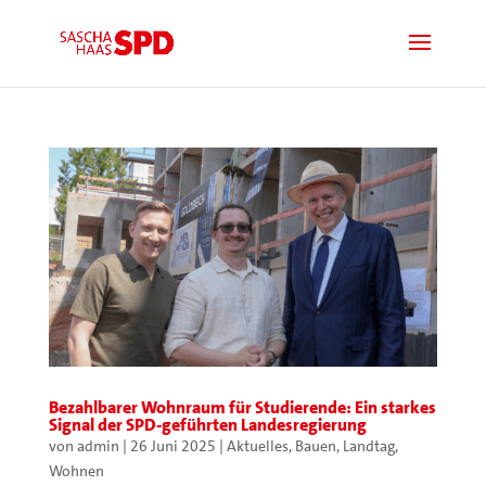
Bezahlbarer Wohnraum für Studierende: Ein starkes
Signal der SPD-geführten Landesregierung
von
admin
|
26 Juni 2025
|
Aktuelles
,
Bauen
,
Landtag
,
Wohnen