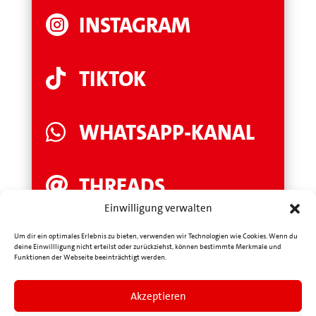
INSTAGRAM

TIKTOK

WHATSAPP-KANAL

THREADS

Einwilligung verwalten
LINKEDIN

Um dir ein optimales Erlebnis zu bieten, verwenden wir Technologien wie Cookies. Wenn du
deine Einwillligung nicht erteilst oder zurückziehst, können bestimmte Merkmale und
Funktionen der Webseite beeinträchtigt werden.
YOUTUBE

Akzeptieren