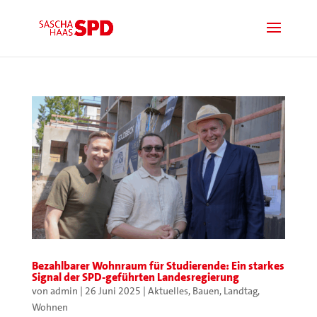
Bezahlbarer Wohnraum für Studierende: Ein starkes
Signal der SPD-geführten Landesregierung
von
admin
|
26 Juni 2025
|
Aktuelles
,
Bauen
,
Landtag
,
Wohnen