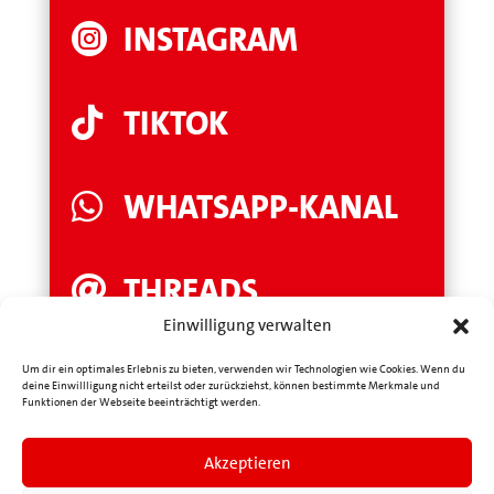
INSTAGRAM

TIKTOK

WHATSAPP-KANAL

THREADS

Einwilligung verwalten
LINKEDIN

Um dir ein optimales Erlebnis zu bieten, verwenden wir Technologien wie Cookies. Wenn du
deine Einwillligung nicht erteilst oder zurückziehst, können bestimmte Merkmale und
Funktionen der Webseite beeinträchtigt werden.
YOUTUBE

Akzeptieren