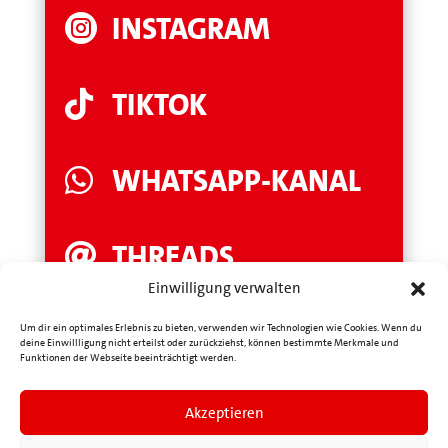
INSTAGRAM

TIKTOK

WHATSAPP-KANAL

THREADS

Einwilligung verwalten
LINKEDIN

Um dir ein optimales Erlebnis zu bieten, verwenden wir Technologien wie Cookies. Wenn du
deine Einwillligung nicht erteilst oder zurückziehst, können bestimmte Merkmale und
Funktionen der Webseite beeinträchtigt werden.
YOUTUBE

Akzeptieren