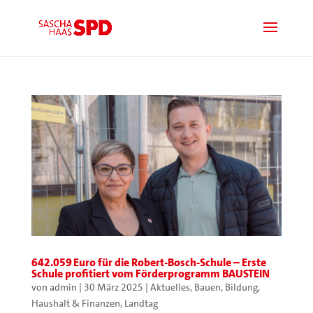
642.059 Euro für die Robert-Bosch-Schule – Erste
Schule profitiert vom Förderprogramm BAUSTEIN
von
admin
|
30 März 2025
|
Aktuelles
,
Bauen
,
Bildung
,
Haushalt & Finanzen
,
Landtag