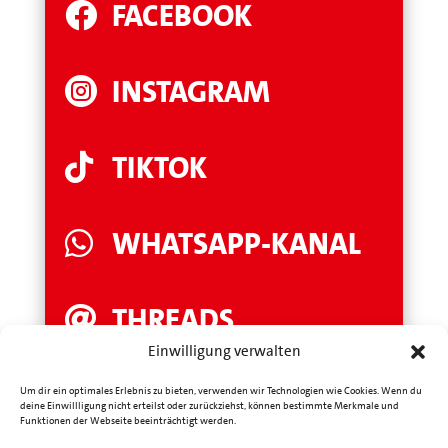
FACEBOOK

INSTAGRAM

TIKTOK

WHATSAPP-KANAL

THREADS

Einwilligung verwalten
LINKEDIN

Um dir ein optimales Erlebnis zu bieten, verwenden wir Technologien wie Cookies. Wenn du
deine Einwillligung nicht erteilst oder zurückziehst, können bestimmte Merkmale und
Funktionen der Webseite beeinträchtigt werden.