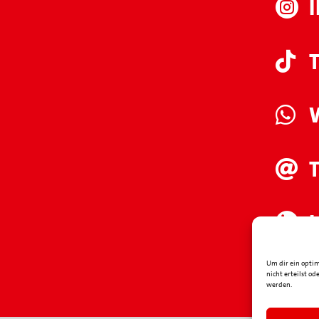





Um dir ein optim

nicht erteilst o
werden.