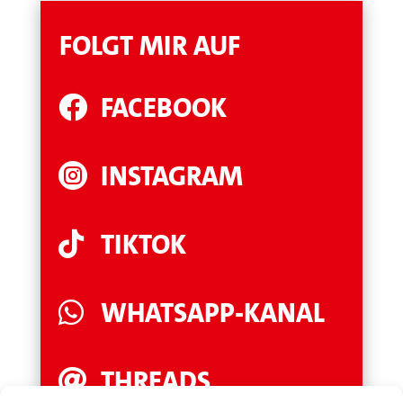
FOLGT MIR AUF
FACEBOOK

INSTAGRAM

TIKTOK

WHATSAPP-KANAL

THREADS
