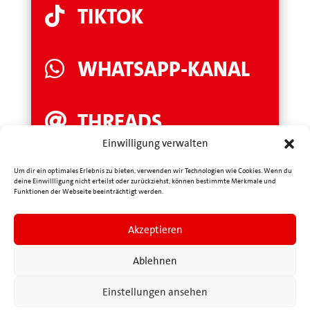
TIKTOK

WHATSAPP-KANAL

THREADS

Einwilligung verwalten
LINKEDIN

Um dir ein optimales Erlebnis zu bieten, verwenden wir Technologien wie Cookies. Wenn du
deine Einwillligung nicht erteilst oder zurückziehst, können bestimmte Merkmale und
Funktionen der Webseite beeinträchtigt werden.
YOUTUBE

Akzeptieren
Ablehnen
Einstellungen ansehen
Mit Herz & Plan für Saarbrücken. ·
Impressum
·